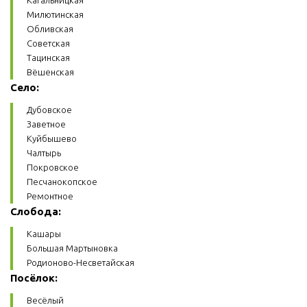
Кагальницкая
Милютинская
Обливская
Советская
Тацинская
Вёшенская
Село:
Дубовское
Заветное
Куйбышево
Чалтырь
Покровское
Песчанокопское
Ремонтное
Слобода:
Кашары
Большая Мартыновка
Родионово-Несветайская
Посёлок:
Весёлый