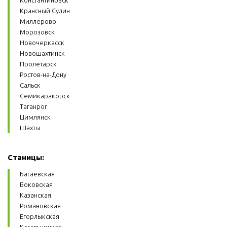
Константиновск
Крансный Сулин
Миллерово
Морозовск
Новочеркасск
Новошахтинск
Пролетарск
Ростов-на-Дону
Сальск
Семикаракорск
Таганрог
Цимлянск
Шахты
Станицы:
Багаевская
Боковская
Казанская
Романовская
Егорлыкская