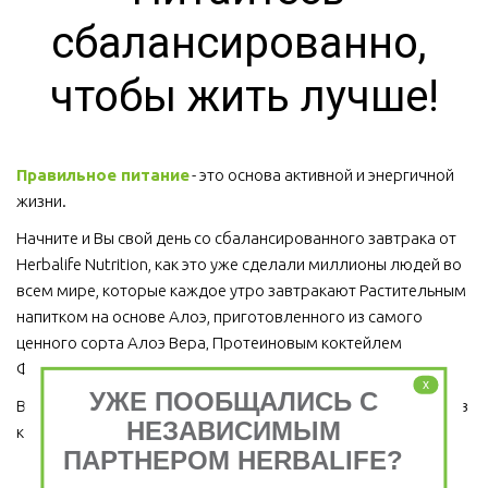
сбалансированно, 
чтобы жить лучше!
Правильное питание
 - это основа активной и энергичной 
жизни. 
Начните и Вы свой день со сбалансированного завтрака от 
Herbalife Nutrition, как это уже сделали миллионы людей во 
всем мире, которые каждое утро завтракают Растительным 
напитком на основе Алоэ, приготовленного из самого 
ценного сорта Алоэ Вера, Протеиновым коктейлем 
Формула 1 и Травяным тонизирующим напитком (чай).
x
УЖЕ ПООБЩАЛИСЬ С
Ведь завтрак является важным приемом пищи, который ни в 
НЕЗАВИСИМЫМ
коем случае пропускать нельзя!  
ПАРТНЕРОМ HERBALIFE?