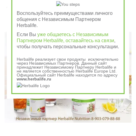
Завтрак съешь сам, обед раздели с другом, ужин
отдай врагу
Воспользуйтесь преимуществами личного
общения с Независимым Партнером
Herbalife.
Говорили в древности
Если Вы
уже общаетесь с Независимым
Партнером Herbalife, оставайтесь на связи
,
чтобы получать персональные консультации.
Herbalife реализует свои продукты исключительно
через Независимых Партнеров. Данный сайт
принадлежит Независимому Партнеру Herbalife и
не является собственностью Herbalife Europe Ltd.
Официальный сайт Herbalife находится по адресу
www.herbalife.ru