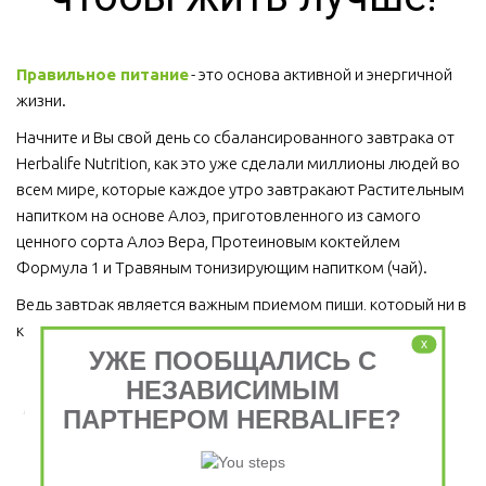
Правильное питание
 - это основа активной и энергичной 
жизни. 
Начните и Вы свой день со сбалансированного завтрака от 
Herbalife Nutrition, как это уже сделали миллионы людей во 
всем мире, которые каждое утро завтракают Растительным 
напитком на основе Алоэ, приготовленного из самого 
ценного сорта Алоэ Вера, Протеиновым коктейлем 
Формула 1 и Травяным тонизирующим напитком (чай).
Ведь завтрак является важным приемом пищи, который ни в 
коем случае пропускать нельзя!  
x
УЖЕ ПООБЩАЛИСЬ С
НЕЗАВИСИМЫМ
Завтрак съешь сам, обед раздели с другом, ужин
ПАРТНЕРОМ HERBALIFE?
отдай врагу