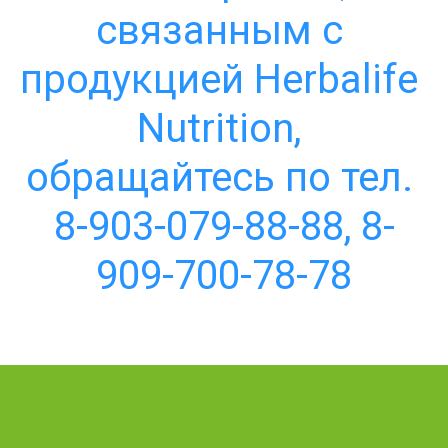
связанным с 
продукцией Herbalife 
Nutrition, 
обращайтесь по тел. 
8-903-079-88-88, 8-
909-700-78-78