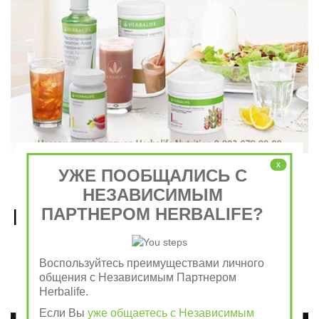
x
УЖЕ ПООБЩАЛИСЬ С
НЕЗАВИСИМЫМ
Рецепты, приготовленные 
ПАРТНЕРОМ HERBALIFE?
из продуктов Гербалайф 
Воспользуйтесь преимуществами личного
Nutrition
общения с Независимым Партнером
Herbalife.
Если Вы
уже общаетесь с Независимым