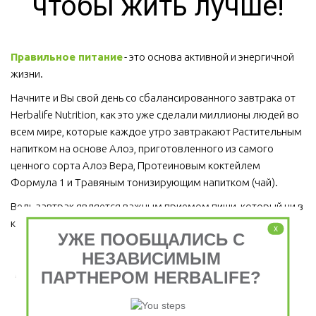
чтобы жить лучше!
Правильное питание
 - это основа активной и энергичной 
жизни. 
Начните и Вы свой день со сбалансированного завтрака от 
Herbalife Nutrition, как это уже сделали миллионы людей во 
всем мире, которые каждое утро завтракают Растительным 
напитком на основе Алоэ, приготовленного из самого 
ценного сорта Алоэ Вера, Протеиновым коктейлем 
Формула 1 и Травяным тонизирующим напитком (чай).
Ведь завтрак является важным приемом пищи, который ни в 
коем случае пропускать нельзя!  
x
УЖЕ ПООБЩАЛИСЬ С
НЕЗАВИСИМЫМ
Завтрак съешь сам, обед раздели с другом, ужин
ПАРТНЕРОМ HERBALIFE?
отдай врагу