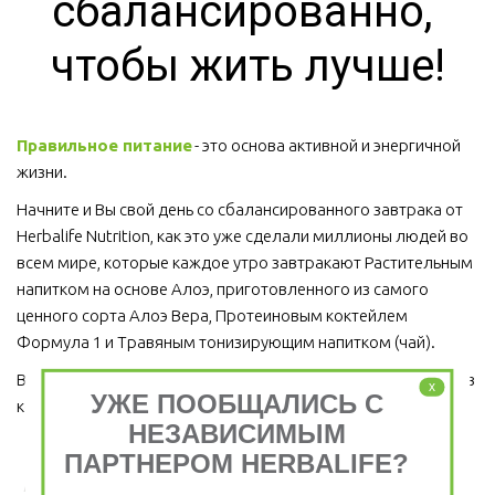
сбалансированно, 
чтобы жить лучше!
Правильное питание
 - это основа активной и энергичной 
жизни. 
Начните и Вы свой день со сбалансированного завтрака от 
Herbalife Nutrition, как это уже сделали миллионы людей во 
всем мире, которые каждое утро завтракают Растительным 
напитком на основе Алоэ, приготовленного из самого 
ценного сорта Алоэ Вера, Протеиновым коктейлем 
Формула 1 и Травяным тонизирующим напитком (чай).
Ведь завтрак является важным приемом пищи, который ни в 
x
УЖЕ ПООБЩАЛИСЬ С
коем случае пропускать нельзя!  
НЕЗАВИСИМЫМ
ПАРТНЕРОМ HERBALIFE?
Завтрак съешь сам, обед раздели с другом, ужин