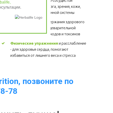
поддержания сердечно-сосудистой 
alife,
системы, головного мозга, зрения, кожи, 
нсультации.
суставов, волос и иммунной системы 
Клетчатка
 - для поддержания здорового 
функционирования пищеварительной 
системы, выведение отходов и токсинов 
Физические упражнения
 и расслабление 
- для здоровья сердца, помогают 
избавиться от лишнего веса и стресса  
ition, позвоните по
78-78