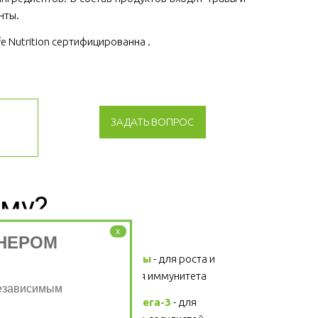
нты.
fe Nutrition сертифицированна .
ЗАДАТЬ ВОПРОС
зму?
x
НЕРОМ
Витамины и минералы
 - для роста и 
развития, поддержания иммунитета 
Независимым
Жирные кислоты Омега-3
 - для 