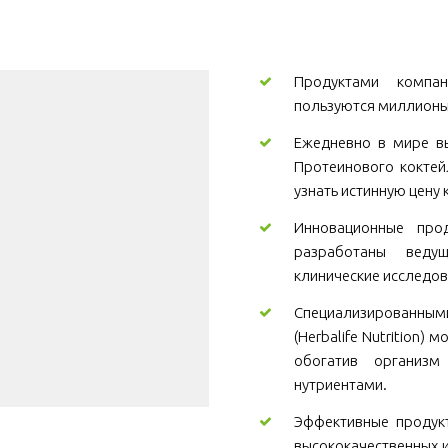
Продуктами компани
пользуются миллионы
Ежедневно в мире вы
Протеинового коктей
узнать истинную цену 
Инновационные проду
разработаны веду
клинические исследов
Специализированны
(Herbalife Nutrition)
обогатив организ
нутриентами.
Эффективные продукт
высококачественных и