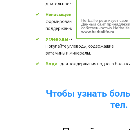
длительное чувство сытости.
Ненасыщенные жиры
 - участвуют в 
Herbalife реализует сво
формировании структуры каждой клетки, 
Данный сайт принадлежит
собственностью Herbalife
поддержании здорового сердца. Цена
www.herbalife.ru
Углеводы
 - основной источник энергии. 
Покупайте углеводы, содержащие 
витамины и минералы.
Вода
 - для поддержания водного баланс
Чтобы узнать больш
тел.