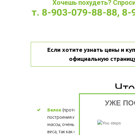
Хочешь похудеть? Спроси 
т. 8-903-079-88-88, 8
Если хотите узнать цены и куп
официальную страницу
Что
УЖЕ ПО
Белок
 (протеин) - ценный материал для 
построения и поддержания мышечной 
массы, очень важен для процесса снижени
веса, так как обеспечивает более 