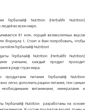
и Гербалайф Nutrition (Herbalife Nutrition)
 людей во всем мире.
пивается 81 млн. порций великолепных вкусов
ля Формула 1. Стоит и Вам попробовать, чтобы
коктейля Гербалайф Nutrition!
кты Гербалайф Nutrition (Herbalife Nutrition)
щими учеными, каждый продукт проходит
ания в ряде стран мира.
ми продуктами питания Гербалайф Nutrition
 можно легко дополнить рацион питания, тем самым
м необходимыми витаминами, минералами и
ы Гербалайф Nutrition разработаны на основе
нгредиентов. В состав продуктов входят травы и