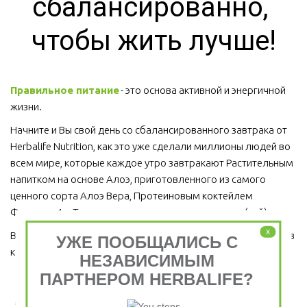
сбалансированно, 
чтобы жить лучше!
Правильное питание
 - это основа активной и энергичной 
жизни. 
Начните и Вы свой день со сбалансированного завтрака от 
Herbalife Nutrition, как это уже сделали миллионы людей во 
всем мире, которые каждое утро завтракают Растительным 
напитком на основе Алоэ, приготовленного из самого 
ценного сорта Алоэ Вера, Протеиновым коктейлем 
Формула 1 и Травяным тонизирующим напитком (чай).
x
Ведь завтрак является важным приемом пищи, который ни в 
УЖЕ ПООБЩАЛИСЬ С
коем случае пропускать нельзя!  
НЕЗАВИСИМЫМ
ПАРТНЕРОМ HERBALIFE?
Завтрак съешь сам, обед раздели с другом, ужин