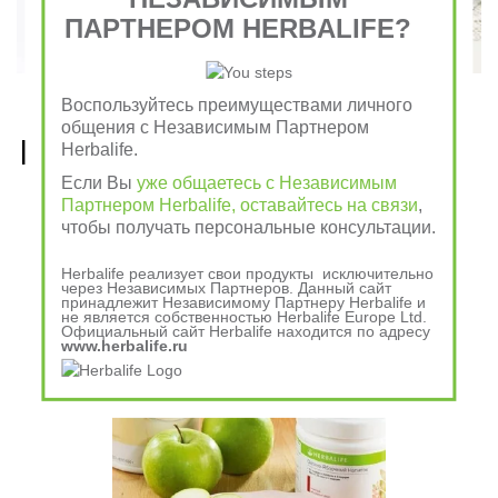
ПАРТНЕРОМ HERBALIFE?
Воспользуйтесь преимуществами личного
общения с Независимым Партнером
Рецепты, приготовленные 
Herbalife.
Если Вы
уже общаетесь с Независимым
из продуктов Гербалайф 
Партнером Herbalife, оставайтесь на связи
,
чтобы получать персональные консультации.
Nutrition
Herbalife реализует свои продукты исключительно
через Независимых Партнеров. Данный сайт
принадлежит Независимому Партнеру Herbalife и
не является собственностью Herbalife Europe Ltd.
Официальный сайт Herbalife находится по адресу
www.herbalife.ru