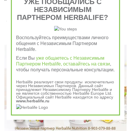
УЖЕ ПООБЩАЛИСЬ С
НЕЗАВИСИМЫМ
ПАРТНЕРОМ HERBALIFE?
Завтрак съешь сам, обед раздели с другом, ужин
отдай врагу
Воспользуйтесь преимуществами личного
Говорили в древности
общения с Независимым Партнером
Herbalife.
Если Вы
уже общаетесь с Независимым
Партнером Herbalife, оставайтесь на связи
,
чтобы получать персональные консультации.
Herbalife реализует свои продукты исключительно
через Независимых Партнеров. Данный сайт
принадлежит Независимому Партнеру Herbalife и
не является собственностью Herbalife Europe Ltd.
Официальный сайт Herbalife находится по адресу
www.herbalife.ru