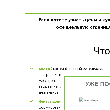
Если хотите узнать цены и куп
официальную страницу
Что
Белок
 (протеин) - ценный материал для 
построения и поддержания мышечной 
массы, очень важен для процесса снижени
УЖЕ ПО
веса, так как обеспечивает более 
длительное чувство сытости.
Ненасыщенные жиры
 - участвуют в 
формировании структуры каждой клетки, 