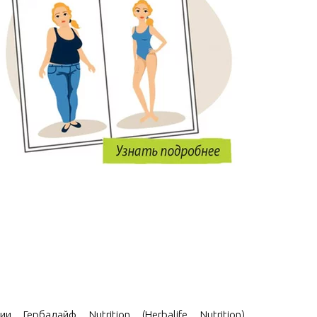
и Гербалайф Nutrition (Herbalife Nutrition)