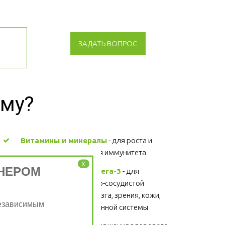
ЗАДАТЬ ВОПРОС
зму?
Витамины и минералы
 - для роста и 
развития, поддержания иммунитета 
x
НЕРОМ
Жирные кислоты Омега-3
 - для 
поддержания сердечно-сосудистой 
системы, головного мозга, зрения, кожи, 
Независимым
суставов, волос и иммунной системы 