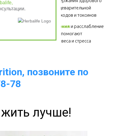
Клетчатка
 - для поддержания здорового 
alife,
функционирования пищеварительной 
нсультации.
системы, выведение отходов и токсинов 
Физические упражнения
 и расслабление 
- для здоровья сердца, помогают 
избавиться от лишнего веса и стресса  
ition, позвоните по
78-78
 жить лучше!