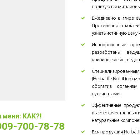
пользуются миллионы
Ежедневно в мире вы
Протеинового коктей
узнать истинную цену 
Инновационные проду
разработаны веду
клинические исследов
Специализированны
(Herbalife Nutrition)
обогатив организ
нутриентами.
Эффективные продукт
высококачественных и
меня: КАК?! 
натуральные компоне
-909-700-78-78
Вся продукция Herbali