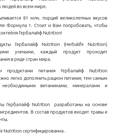
 людей во всем мире.
пивается 81 млн. порций великолепных вкусов
ля Формула 1. Стоит и Вам попробовать, чтобы
коктейля Гербалайф Nutrition!
кты Гербалайф Nutrition (Herbalife Nutrition)
щими учеными, каждый продукт проходит
ания в ряде стран мира.
ми продуктами питания Гербалайф Nutrition
 можно легко дополнить рацион питания, тем самым
м необходимыми витаминами, минералами и
ы Гербалайф Nutrition разработаны на основе
нгредиентов. В состав продуктов входят травы и
нты.
fe Nutrition сертифицированна .