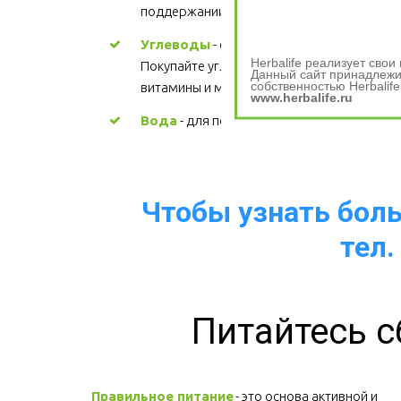
поддержании здорового сердца. Цена
Углеводы
 - основной источник энергии. 
Herbalife реализует сво
Покупайте углеводы, содержащие 
Данный сайт принадлежит
собственностью Herbalife
витамины и минералы.
www.herbalife.ru
Вода
 - для поддержания водного баланс
Чтобы узнать больш
тел.
Питайтесь с
Правильное питание
 - это основа активной и 