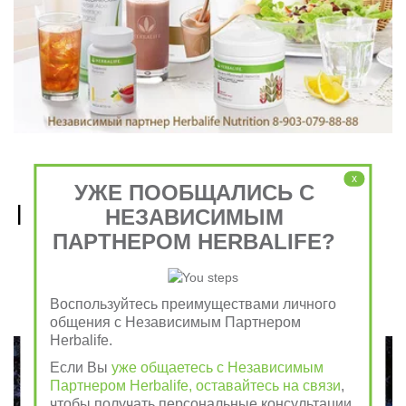
x
УЖЕ ПООБЩАЛИСЬ С
Рецепты, приготовленные 
НЕЗАВИСИМЫМ
ПАРТНЕРОМ HERBALIFE?
из продуктов Гербалайф 
Nutrition
Воспользуйтесь преимуществами личного
общения с Независимым Партнером
Herbalife.
Если Вы
уже общаетесь с Независимым
Партнером Herbalife, оставайтесь на связи
,
чтобы получать персональные консультации.