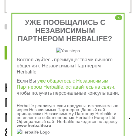
x
УЖЕ ПООБЩАЛИСЬ С
Я согласен на обработку
персональных данных
и с
НЕЗАВИСИМЫМ
условиями
пользовательского соглашения
ПАРТНЕРОМ HERBALIFE?
Отправить
Воспользуйтесь преимуществами личного
общения с Независимым Партнером
Herbalife.
Если Вы
уже общаетесь с Независимым
Независимый 
Партнером Herbalife, оставайтесь на связи
,
чтобы получать персональные консультации.
Партнер Гербалайф 
Herbalife реализует свои продукты исключительно
через Независимых Партнеров. Данный сайт
Nutrition 8-903-079-88-
принадлежит Независимому Партнеру Herbalife и
не является собственностью Herbalife Europe Ltd.
Официальный сайт Herbalife находится по адресу
www.herbalife.ru
88