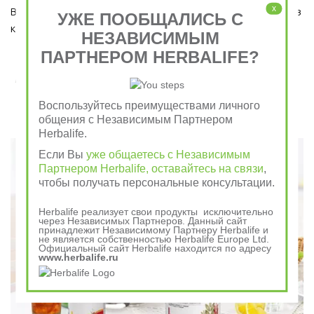
x
Ведь завтрак является важным приемом пищи, который ни в 
УЖЕ ПООБЩАЛИСЬ С
коем случае пропускать нельзя!  
НЕЗАВИСИМЫМ
ПАРТНЕРОМ HERBALIFE?
Завтрак съешь сам, обед раздели с другом, ужин
отдай врагу
Воспользуйтесь преимуществами личного
общения с Независимым Партнером
Говорили в древности
Herbalife.
Если Вы
уже общаетесь с Независимым
Партнером Herbalife, оставайтесь на связи
,
чтобы получать персональные консультации.
Herbalife реализует свои продукты исключительно
через Независимых Партнеров. Данный сайт
принадлежит Независимому Партнеру Herbalife и
не является собственностью Herbalife Europe Ltd.
Официальный сайт Herbalife находится по адресу
www.herbalife.ru