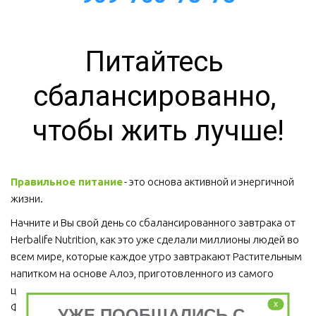
Питайтесь 
сбалансированно, 
чтобы жить лучше!
Правильное питание
 - это основа активной и энергичной 
жизни. 
Начните и Вы свой день со сбалансированного завтрака от 
Herbalife Nutrition, как это уже сделали миллионы людей во 
всем мире, которые каждое утро завтракают Растительным 
напитком на основе Алоэ, приготовленного из самого 
ценного сорта Алоэ Вера, Протеиновым коктейлем 
x
Формула 1 и Травяным тонизирующим напитком (чай).
УЖЕ ПООБЩАЛИСЬ С