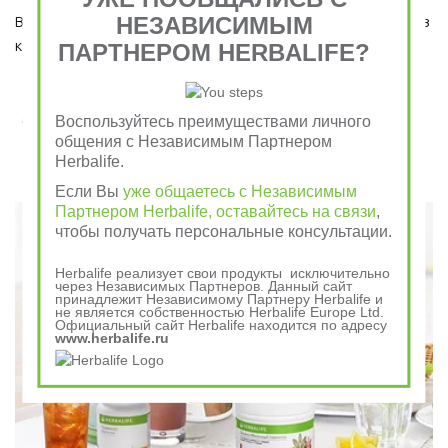
НЕЗАВИСИМЫМ
Ведь завтрак является важным приемом пищи, который ни в 
коем случае пропускать нельзя!  
ПАРТНЕРОМ HERBALIFE?
Завтрак съешь сам, обед раздели с другом, ужин
Воспользуйтесь преимуществами личного
отдай врагу
общения с Независимым Партнером
Herbalife.
Говорили в древности
Если Вы
уже общаетесь с Независимым
Партнером Herbalife, оставайтесь на связи
,
чтобы получать персональные консультации.
Herbalife реализует свои продукты исключительно
через Независимых Партнеров. Данный сайт
принадлежит Независимому Партнеру Herbalife и
не является собственностью Herbalife Europe Ltd.
Официальный сайт Herbalife находится по адресу
www.herbalife.ru