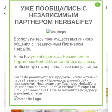
x
УЖЕ ПООБЩАЛИСЬ С
Ведь завтрак является важным приемом пищи, который ни в 
коем случае пропускать нельзя!  
НЕЗАВИСИМЫМ
ПАРТНЕРОМ HERBALIFE?
Завтрак съешь сам, обед раздели с другом, ужин
отдай врагу
Воспользуйтесь преимуществами личного
общения с Независимым Партнером
Herbalife.
Говорили в древности
Если Вы
уже общаетесь с Независимым
Партнером Herbalife, оставайтесь на связи
,
чтобы получать персональные консультации.
Herbalife реализует свои продукты исключительно
через Независимых Партнеров. Данный сайт
принадлежит Независимому Партнеру Herbalife и
не является собственностью Herbalife Europe Ltd.
Официальный сайт Herbalife находится по адресу
www.herbalife.ru