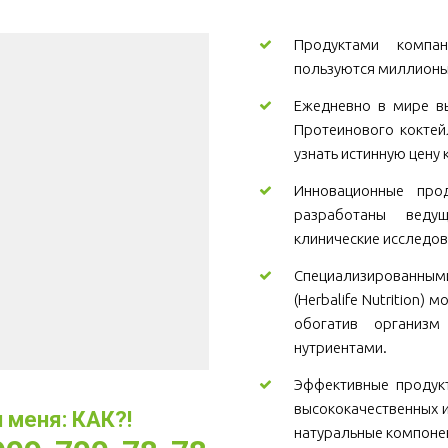
Продуктами компани
пользуются миллионы
Ежедневно в мире вы
Протеинового коктей
узнать истинную цену 
Инновационные проду
разработаны веду
клинические исследов
Специализированны
(Herbalife Nutrition)
обогатив организ
нутриентами.
Эффективные продукт
высококачественных и
меня: КАК?! 
натуральные компоне