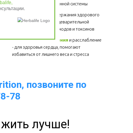
alife,
суставов, волос и иммунной системы 
нсультации.
Клетчатка
 - для поддержания здорового 
функционирования пищеварительной 
системы, выведение отходов и токсинов 
Физические упражнения
 и расслабление 
- для здоровья сердца, помогают 
избавиться от лишнего веса и стресса  
ition, позвоните по
78-78
 жить лучше!