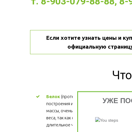
т. 8-903-079-88-88, 8
Если хотите узнать цены и куп
официальную страницу
Что
Белок
 (протеин) - ценный материал для 
УЖЕ ПО
построения и поддержания мышечной 
массы, очень важен для процесса снижени
веса, так как обеспечивает более 
длительное чувство сытости.