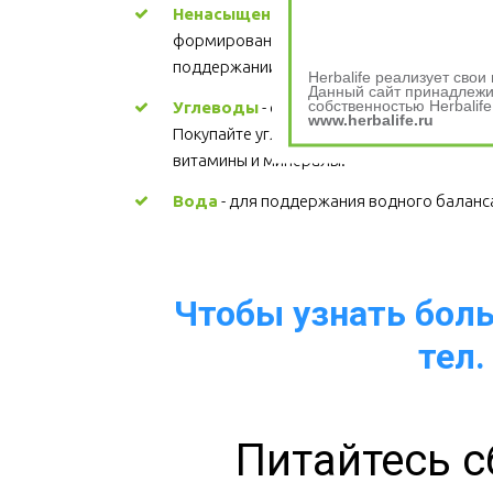
Ненасыщенные жиры
 - участвуют в 
формировании структуры каждой клетки, 
поддержании здорового сердца. Цена
Herbalife реализует сво
Данный сайт принадлежит
собственностью Herbalife
Углеводы
 - основной источник энергии. 
www.herbalife.ru
Покупайте углеводы, содержащие 
витамины и минералы.
Вода
 - для поддержания водного баланс
Чтобы узнать больш
тел.
Питайтесь с