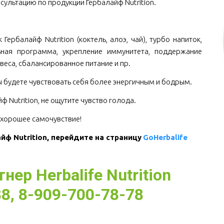
сультацию по продукции Гербалайф Nutrition.
.
Гербалайф Nutrition (коктель, алоэ, чай), турбо напиток,
ьная программа, укрепление иммунитета, поддержание
веса, сбалансированное питание и пр.
Вы будете чувствовать себя более энергичным и бодрым.
 Nutrition, не ощутите чувство голода.
е хорошее самочувствие!
ф Nutrition, перейдите на страницу 
GoHerbalife
ер Herbalife Nutrition
8, 8-909-700-78-78