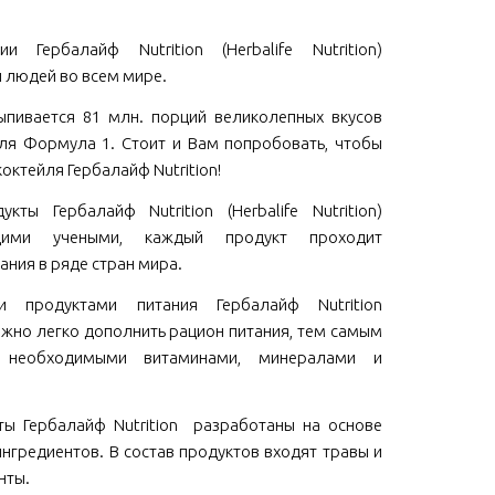
и Гербалайф Nutrition (Herbalife Nutrition)
 людей во всем мире.
пивается 81 млн. порций великолепных вкусов
ля Формула 1. Стоит и Вам попробовать, чтобы
коктейля Гербалайф Nutrition!
кты Гербалайф Nutrition (Herbalife Nutrition)
щими учеными, каждый продукт проходит
ания в ряде стран мира.
ми продуктами питания Гербалайф Nutrition
 можно легко дополнить рацион питания, тем самым
м необходимыми витаминами, минералами и
ы Гербалайф Nutrition разработаны на основе
нгредиентов. В состав продуктов входят травы и
нты.