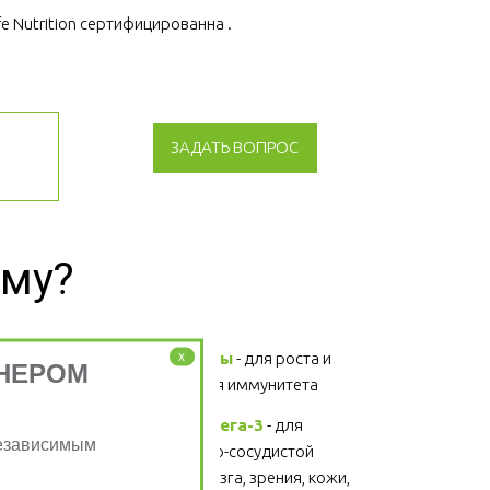
fe Nutrition сертифицированна .
ЗАДАТЬ ВОПРОС
зму?
x
Витамины и минералы
 - для роста и 
НЕРОМ
развития, поддержания иммунитета 
Жирные кислоты Омега-3
 - для 
Независимым
поддержания сердечно-сосудистой 
системы, головного мозга, зрения, кожи, 