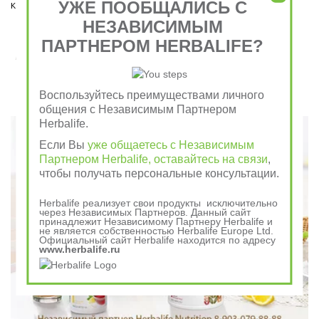
УЖЕ ПООБЩАЛИСЬ С
коем случае пропускать нельзя!  
НЕЗАВИСИМЫМ
ПАРТНЕРОМ HERBALIFE?
Завтрак съешь сам, обед раздели с другом, ужин
отдай врагу
Воспользуйтесь преимуществами личного
Говорили в древности
общения с Независимым Партнером
Herbalife.
Если Вы
уже общаетесь с Независимым
Партнером Herbalife, оставайтесь на связи
,
чтобы получать персональные консультации.
Herbalife реализует свои продукты исключительно
через Независимых Партнеров. Данный сайт
принадлежит Независимому Партнеру Herbalife и
не является собственностью Herbalife Europe Ltd.
Официальный сайт Herbalife находится по адресу
www.herbalife.ru