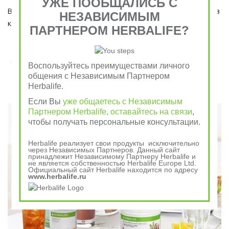
УЖЕ ПООБЩАЛИСЬ С
Ведь завтрак является важным приемом пищи, который ни в 
НЕЗАВИСИМЫМ
коем случае пропускать нельзя!  
ПАРТНЕРОМ HERBALIFE?
Завтрак съешь сам, обед раздели с другом, ужин
Воспользуйтесь преимуществами личного
отдай врагу
общения с Независимым Партнером
Herbalife.
Говорили в древности
Если Вы
уже общаетесь с Независимым
Партнером Herbalife, оставайтесь на связи
,
чтобы получать персональные консультации.
Herbalife реализует свои продукты исключительно
через Независимых Партнеров. Данный сайт
принадлежит Независимому Партнеру Herbalife и
не является собственностью Herbalife Europe Ltd.
Официальный сайт Herbalife находится по адресу
www.herbalife.ru