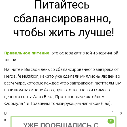
Питайтесь 
сбалансированно, 
чтобы жить лучше!
Правильное питание
 - это основа активной и энергичной 
жизни. 
Начните и Вы свой день со сбалансированного завтрака от 
Herbalife Nutrition, как это уже сделали миллионы людей во 
всем мире, которые каждое утро завтракают Растительным 
напитком на основе Алоэ, приготовленного из самого 
ценного сорта Алоэ Вера, Протеиновым коктейлем 
Формула 1 и Травяным тонизирующим напитком (чай).
Ведь завтрак является важным приемом пищи, который ни в 
коем случае пропускать нельзя!  
x
УЖЕ ПООБЩАЛИСЬ С