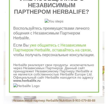
НЕЗАВИСИМЫМ
Завтрак съешь сам, обед раздели с другом, ужин
ПАРТНЕРОМ HERBALIFE?
отдай врагу
Воспользуйтесь преимуществами личного
Говорили в древности
общения с Независимым Партнером
Herbalife.
Если Вы
уже общаетесь с Независимым
Партнером Herbalife, оставайтесь на связи
,
чтобы получать персональные консультации.
Herbalife реализует свои продукты исключительно
через Независимых Партнеров. Данный сайт
принадлежит Независимому Партнеру Herbalife и
не является собственностью Herbalife Europe Ltd.
Официальный сайт Herbalife находится по адресу
www.herbalife.ru