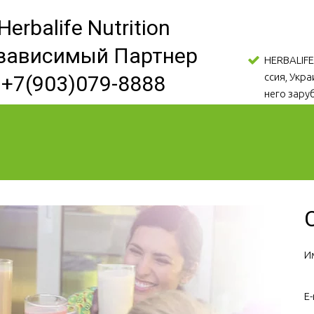
Herbalife Nutrition
зависимый Партнер
HERBALIFE
ссия, Укр
+7(903)079-8888
него зару
И
E-