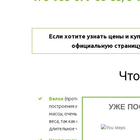
Если хотите узнать цены и куп
официальную страницу
Что
Белок
 (протеин) - ценный материал для 
УЖЕ ПО
построения и поддержания мышечной 
массы, очень важен для процесса снижени
веса, так как обеспечивает более 
длительное чувство сытости.