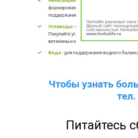
Ненасыщенные жиры
 - участвуют в 
формировании структуры каждой клетки, 
поддержании здорового сердца. Цена
Herbalife реализует сво
Данный сайт принадлежит
Углеводы
 - основной источник энергии. 
собственностью Herbalife
www.herbalife.ru
Покупайте углеводы, содержащие 
витамины и минералы.
Вода
 - для поддержания водного баланс
Чтобы узнать больш
тел.
Питайтесь с