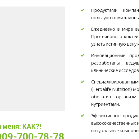
Продуктами компани
пользуются миллионы
Ежедневно в мире вы
Протеинового коктей
узнать истинную цену 
Инновационные проду
разработаны веду
клинические исследов
Специализированны
(Herbalife Nutrition)
обогатив организ
нутриентами.
Эффективные продукт
высококачественных и
меня: КАК?! 
натуральные компоне
-909-700-78-78