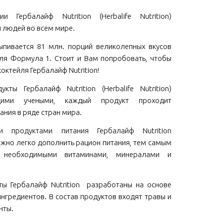
и Гербалайф Nutrition (Herbalife Nutrition)
 людей во всем мире.
пивается 81 млн. порций великолепных вкусов
ля Формула 1. Стоит и Вам попробовать, чтобы
коктейля Гербалайф Nutrition!
кты Гербалайф Nutrition (Herbalife Nutrition)
щими учеными, каждый продукт проходит
ания в ряде стран мира.
ми продуктами питания Гербалайф Nutrition
 можно легко дополнить рацион питания, тем самым
м необходимыми витаминами, минералами и
ы Гербалайф Nutrition разработаны на основе
нгредиентов. В состав продуктов входят травы и
нты.