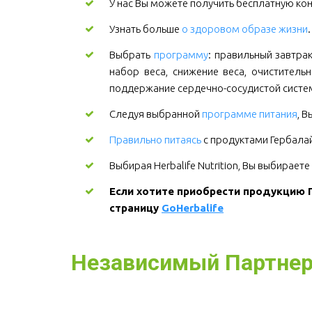
У нас Вы можете получить бесплатную кон
Узнать больше
о здоровом образе жизни
Выбрать
программу
: правильный завтрак 
набор веса, снижение веса, очиститель
поддержание сердечно-сосудистой систем
Следуя выбранной
программе питания
, 
Правильно питаясь
с продуктами Гербалайф
Выбирая Herbalife Nutrition, Вы выбирает
Если хотите приобрести продукцию Г
страницу 
GoHerbalife
Независимый Партнер H