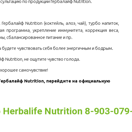
сультацию по продукции Гербалайф Nutrition.
.
Гербалайф Nutrition (коктейль, алоэ, чай), турбо напиток,
ная программа, укрепление иммунитета, коррекция веса,
ы, сбалансированное питание и пр.
Вы будете чувствовать себя более энергичным и бодрым.
 Nutrition, не ощутите чувство голода.
е хорошее самочувствие!
ербалайф Nutrition, перейдите на официальную 
erbalife Nutrition 8-903-079