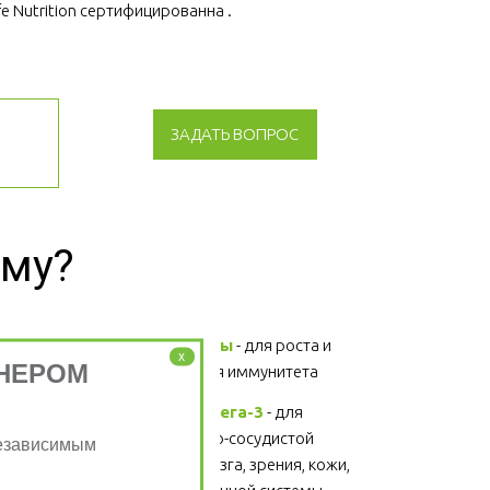
fe Nutrition сертифицированна .
ЗАДАТЬ ВОПРОС
зму?
Витамины и минералы
 - для роста и 
x
НЕРОМ
развития, поддержания иммунитета 
Жирные кислоты Омега-3
 - для 
поддержания сердечно-сосудистой 
Независимым
системы, головного мозга, зрения, кожи, 