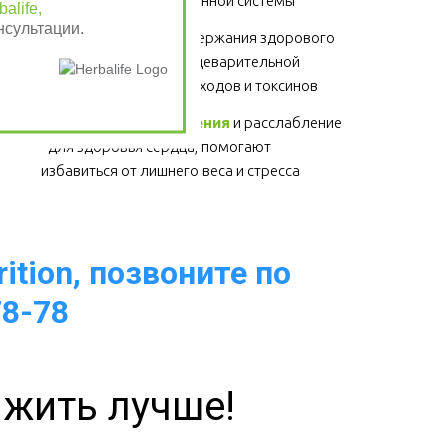
суставов, волос и иммунной системы 
alife,
нсультации.
Клетчатка
 - для поддержания здорового 
функционирования пищеварительной 
системы, выведение отходов и токсинов 
Физические упражнения
 и расслабление 
- для здоровья сердца, помогают 
избавиться от лишнего веса и стресса  
ition, позвоните по
78-78
 жить лучше!