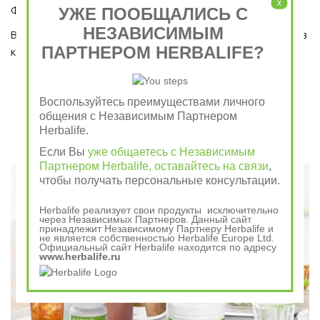
x
УЖЕ ПООБЩАЛИСЬ С
Формула 1 и Травяным тонизирующим напитком (чай).
НЕЗАВИСИМЫМ
Ведь завтрак является важным приемом пищи, который ни в 
ПАРТНЕРОМ HERBALIFE?
коем случае пропускать нельзя!  
Завтрак съешь сам, обед раздели с другом, ужин
Воспользуйтесь преимуществами личного
общения с Независимым Партнером
отдай врагу
Herbalife.
Если Вы
уже общаетесь с Независимым
Говорили в древности
Партнером Herbalife, оставайтесь на связи
,
чтобы получать персональные консультации.
Herbalife реализует свои продукты исключительно
через Независимых Партнеров. Данный сайт
принадлежит Независимому Партнеру Herbalife и
не является собственностью Herbalife Europe Ltd.
Официальный сайт Herbalife находится по адресу
www.herbalife.ru