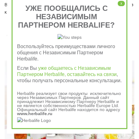
x
Ведь завтрак является важным приемом пищи, который ни в 
УЖЕ ПООБЩАЛИСЬ С
коем случае пропускать нельзя!  
НЕЗАВИСИМЫМ
ПАРТНЕРОМ HERBALIFE?
Завтрак съешь сам, обед раздели с другом, ужин
отдай врагу
Воспользуйтесь преимуществами личного
общения с Независимым Партнером
Говорили в древности
Herbalife.
Если Вы
уже общаетесь с Независимым
Партнером Herbalife, оставайтесь на связи
,
чтобы получать персональные консультации.
Herbalife реализует свои продукты исключительно
через Независимых Партнеров. Данный сайт
принадлежит Независимому Партнеру Herbalife и
не является собственностью Herbalife Europe Ltd.
Официальный сайт Herbalife находится по адресу
www.herbalife.ru