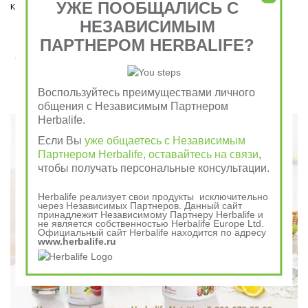
УЖЕ ПООБЩАЛИСЬ С
коем случае пропускать нельзя!  
НЕЗАВИСИМЫМ
ПАРТНЕРОМ HERBALIFE?
Завтрак съешь сам, обед раздели с другом, ужин
отдай врагу
Воспользуйтесь преимуществами личного
Говорили в древности
общения с Независимым Партнером
Herbalife.
Если Вы
уже общаетесь с Независимым
Партнером Herbalife, оставайтесь на связи
,
чтобы получать персональные консультации.
Herbalife реализует свои продукты исключительно
через Независимых Партнеров. Данный сайт
принадлежит Независимому Партнеру Herbalife и
не является собственностью Herbalife Europe Ltd.
Официальный сайт Herbalife находится по адресу
www.herbalife.ru