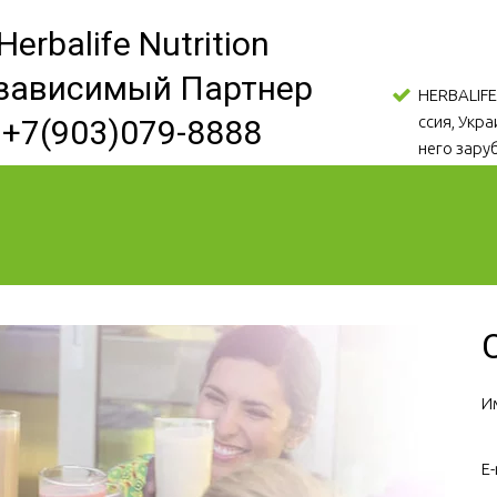
Herbalife Nutrition
зависимый Партнер
HERBALIFE
ссия, Укр
+7(903)079-8888
него зару
И
E-