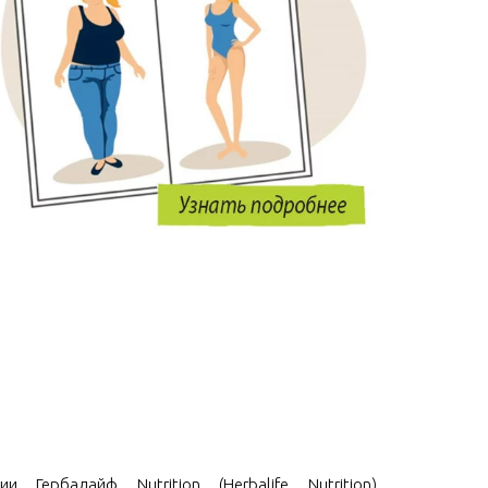
и Гербалайф Nutrition (Herbalife Nutrition)