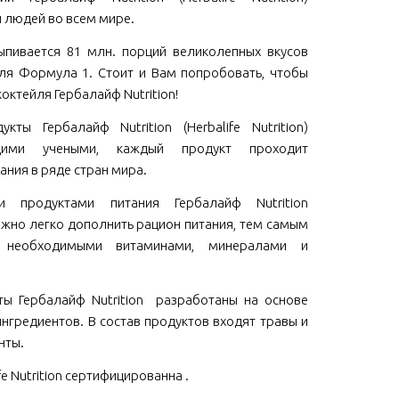
 людей во всем мире.
пивается 81 млн. порций великолепных вкусов
ля Формула 1. Стоит и Вам попробовать, чтобы
коктейля Гербалайф Nutrition!
кты Гербалайф Nutrition (Herbalife Nutrition)
щими учеными, каждый продукт проходит
ания в ряде стран мира.
ми продуктами питания Гербалайф Nutrition
 можно легко дополнить рацион питания, тем самым
м необходимыми витаминами, минералами и
ы Гербалайф Nutrition разработаны на основе
нгредиентов. В состав продуктов входят травы и
нты.
fe Nutrition сертифицированна .