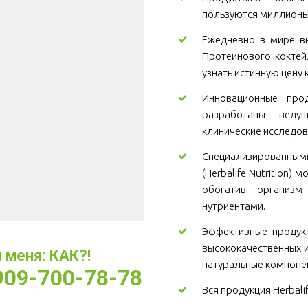
пользуются миллионы
Ежедневно в мире вы
Протеинового коктей
узнать истинную цену 
Инновационные проду
разработаны веду
клинические исследов
Специализированны
(Herbalife Nutrition)
обогатив организ
нутриентами.
Эффективные продукт
высококачественных и
меня: КАК?! 
натуральные компоне
-909-700-78-78
Вся продукция Herbali