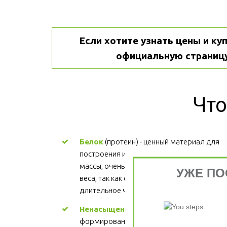
Если хотите узнать цены и куп
официальную страницу
Что
Белок
 (протеин) - ценный материал для 
построения и поддержания мышечной 
массы, очень важен для процесса снижени
УЖЕ ПО
веса, так как обеспечивает более 
длительное чувство сытости.
Ненасыщенные жиры
 - участвуют в 
формировании структуры каждой клетки, 