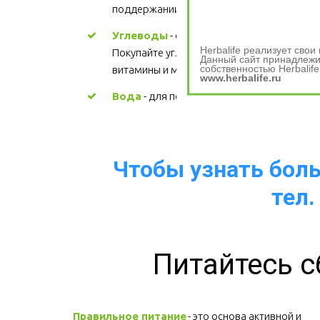
поддержании здорового сердца. Цена
Углеводы
 - основной источник энергии. 
Herbalife реализует сво
Покупайте углеводы, содержащие 
Данный сайт принадлежит
собственностью Herbalife
витамины и минералы.
www.herbalife.ru
Вода
 - для поддержания водного баланс
Чтобы узнать больш
тел.
Питайтесь с
Правильное питание
 - это основа активной и 