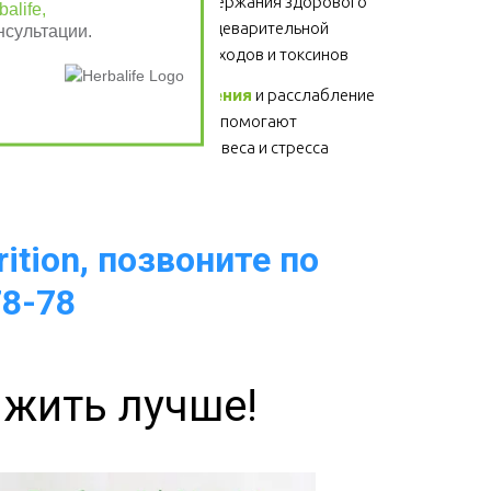
Клетчатка
 - для поддержания здорового 
alife,
функционирования пищеварительной 
нсультации.
системы, выведение отходов и токсинов 
Физические упражнения
 и расслабление 
- для здоровья сердца, помогают 
избавиться от лишнего веса и стресса  
ition, позвоните по
78-78
 жить лучше!