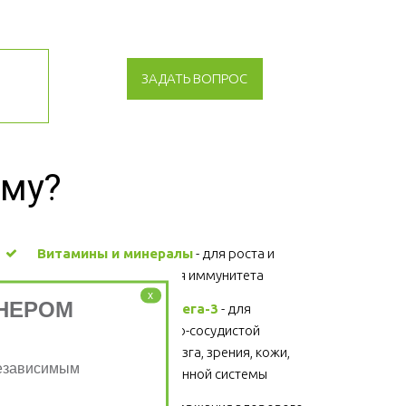
ЗАДАТЬ ВОПРОС
зму?
Витамины и минералы
 - для роста и 
развития, поддержания иммунитета 
x
НЕРОМ
Жирные кислоты Омега-3
 - для 
поддержания сердечно-сосудистой 
системы, головного мозга, зрения, кожи, 
Независимым
суставов, волос и иммунной системы 