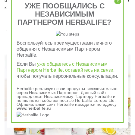
Ведь завтрак является важным приемом пищи, который ни в 
x
УЖЕ ПООБЩАЛИСЬ С
коем случае пропускать нельзя!  
НЕЗАВИСИМЫМ
ПАРТНЕРОМ HERBALIFE?
Завтрак съешь сам, обед раздели с другом, ужин
отдай врагу
Воспользуйтесь преимуществами личного
общения с Независимым Партнером
Говорили в древности
Herbalife.
Если Вы
уже общаетесь с Независимым
Партнером Herbalife, оставайтесь на связи
,
чтобы получать персональные консультации.
Herbalife реализует свои продукты исключительно
через Независимых Партнеров. Данный сайт
принадлежит Независимому Партнеру Herbalife и
не является собственностью Herbalife Europe Ltd.
Официальный сайт Herbalife находится по адресу
www.herbalife.ru