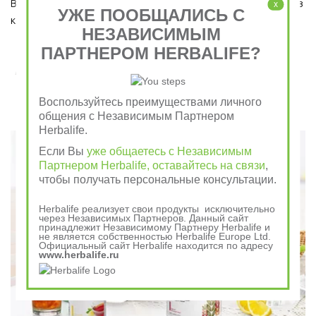
Ведь завтрак является важным приемом пищи, который ни в 
x
УЖЕ ПООБЩАЛИСЬ С
коем случае пропускать нельзя!  
НЕЗАВИСИМЫМ
ПАРТНЕРОМ HERBALIFE?
Завтрак съешь сам, обед раздели с другом, ужин
отдай врагу
Воспользуйтесь преимуществами личного
общения с Независимым Партнером
Говорили в древности
Herbalife.
Если Вы
уже общаетесь с Независимым
Партнером Herbalife, оставайтесь на связи
,
чтобы получать персональные консультации.
Herbalife реализует свои продукты исключительно
через Независимых Партнеров. Данный сайт
принадлежит Независимому Партнеру Herbalife и
не является собственностью Herbalife Europe Ltd.
Официальный сайт Herbalife находится по адресу
www.herbalife.ru