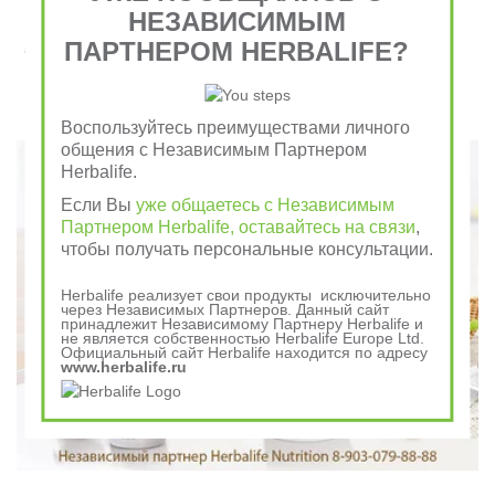
НЕЗАВИСИМЫМ
Завтрак съешь сам, обед раздели с другом, ужин
ПАРТНЕРОМ HERBALIFE?
отдай врагу
Говорили в древности
Воспользуйтесь преимуществами личного
общения с Независимым Партнером
Herbalife.
Если Вы
уже общаетесь с Независимым
Партнером Herbalife, оставайтесь на связи
,
чтобы получать персональные консультации.
Herbalife реализует свои продукты исключительно
через Независимых Партнеров. Данный сайт
принадлежит Независимому Партнеру Herbalife и
не является собственностью Herbalife Europe Ltd.
Официальный сайт Herbalife находится по адресу
www.herbalife.ru