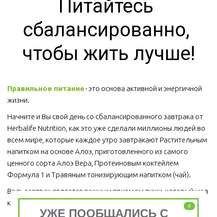
Питайтесь 
сбалансированно, 
чтобы жить лучше!
Правильное питание
 - это основа активной и энергичной 
жизни. 
Начните и Вы свой день со сбалансированного завтрака от 
Herbalife Nutrition, как это уже сделали миллионы людей во 
всем мире, которые каждое утро завтракают Растительным 
напитком на основе Алоэ, приготовленного из самого 
ценного сорта Алоэ Вера, Протеиновым коктейлем 
Формула 1 и Травяным тонизирующим напитком (чай).
Ведь завтрак является важным приемом пищи, который ни в 
коем случае пропускать нельзя!  
x
УЖЕ ПООБЩАЛИСЬ С