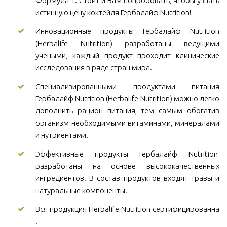
Формула 1. Стоит и Вам попробовать, чтобы узнать
истинную цену коктейля Гербалайф Nutrition!
Инновационные продукты Гербалайф Nutrition
(Herbalife Nutrition) разработаны ведущими
учеными, каждый продукт проходит клинические
исследования в ряде стран мира.
Специализированными продуктами питания
Гербалайф Nutrition (Herbalife Nutrition) можно легко
дополнить рацион питания, тем самым обогатив
организм необходимыми витаминами, минералами
и нутриентами.
Эффективные продукты Гербалайф Nutrition
разработаны на основе высококачественных
ингредиентов. В состав продуктов входят травы и
натуральные компоненты.
Вся продукция Herbalife Nutrition сертифицированна
.