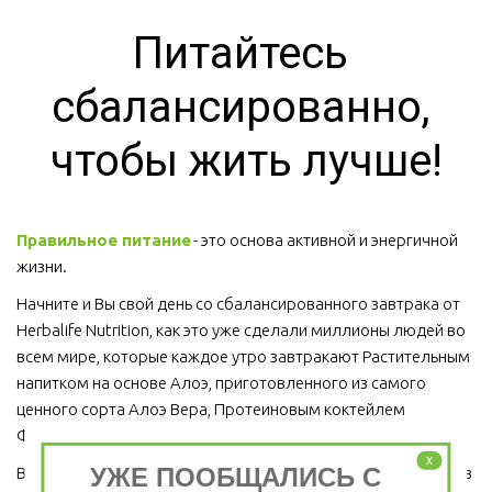
Питайтесь 
сбалансированно, 
чтобы жить лучше!
Правильное питание
 - это основа активной и энергичной 
жизни. 
Начните и Вы свой день со сбалансированного завтрака от 
Herbalife Nutrition, как это уже сделали миллионы людей во 
всем мире, которые каждое утро завтракают Растительным 
напитком на основе Алоэ, приготовленного из самого 
ценного сорта Алоэ Вера, Протеиновым коктейлем 
Формула 1 и Травяным тонизирующим напитком (чай).
x
УЖЕ ПООБЩАЛИСЬ С
Ведь завтрак является важным приемом пищи, который ни в 