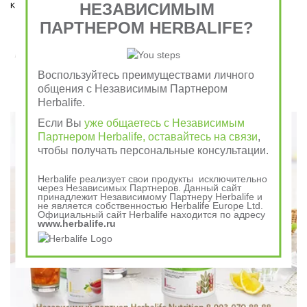
коем случае пропускать нельзя!  
НЕЗАВИСИМЫМ
ПАРТНЕРОМ HERBALIFE?
Завтрак съешь сам, обед раздели с другом, ужин
отдай врагу
Воспользуйтесь преимуществами личного
общения с Независимым Партнером
Herbalife.
Говорили в древности
Если Вы
уже общаетесь с Независимым
Партнером Herbalife, оставайтесь на связи
,
чтобы получать персональные консультации.
Herbalife реализует свои продукты исключительно
через Независимых Партнеров. Данный сайт
принадлежит Независимому Партнеру Herbalife и
не является собственностью Herbalife Europe Ltd.
Официальный сайт Herbalife находится по адресу
www.herbalife.ru