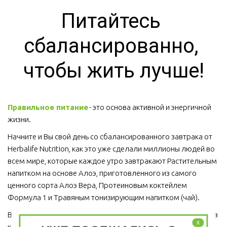
Питайтесь 
сбалансированно, 
чтобы жить лучше!
Правильное питание
 - это основа активной и энергичной 
жизни. 
Начните и Вы свой день со сбалансированного завтрака от 
Herbalife Nutrition, как это уже сделали миллионы людей во 
всем мире, которые каждое утро завтракают Растительным 
напитком на основе Алоэ, приготовленного из самого 
ценного сорта Алоэ Вера, Протеиновым коктейлем 
Формула 1 и Травяным тонизирующим напитком (чай).
Ведь завтрак является важным приемом пищи, который ни в 
x
коем случае пропускать нельзя!  