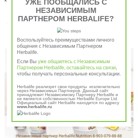
УЖЕ ПООБЩАЛИСЬ С
НЕЗАВИСИМЫМ
ПАРТНЕРОМ HERBALIFE?
Завтрак съешь сам, обед раздели с другом, ужин
отдай врагу
Воспользуйтесь преимуществами личного
Говорили в древности
общения с Независимым Партнером
Herbalife.
Если Вы
уже общаетесь с Независимым
Партнером Herbalife, оставайтесь на связи
,
чтобы получать персональные консультации.
Herbalife реализует свои продукты исключительно
через Независимых Партнеров. Данный сайт
принадлежит Независимому Партнеру Herbalife и
не является собственностью Herbalife Europe Ltd.
Официальный сайт Herbalife находится по адресу
www.herbalife.ru