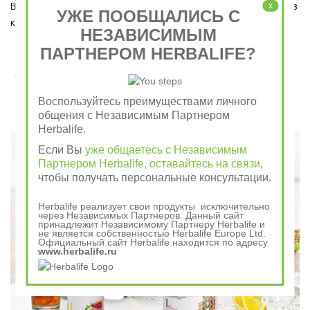
Ведь завтрак является важным приемом пищи, который ни в 
x
УЖЕ ПООБЩАЛИСЬ С
коем случае пропускать нельзя!  
НЕЗАВИСИМЫМ
ПАРТНЕРОМ HERBALIFE?
Завтрак съешь сам, обед раздели с другом, ужин
отдай врагу
Воспользуйтесь преимуществами личного
общения с Независимым Партнером
Говорили в древности
Herbalife.
Если Вы
уже общаетесь с Независимым
Партнером Herbalife, оставайтесь на связи
,
чтобы получать персональные консультации.
Herbalife реализует свои продукты исключительно
через Независимых Партнеров. Данный сайт
принадлежит Независимому Партнеру Herbalife и
не является собственностью Herbalife Europe Ltd.
Официальный сайт Herbalife находится по адресу
www.herbalife.ru