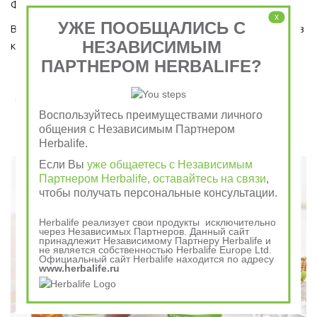
Формула 1 и Травяным тонизирующим напитком (чай).
x
УЖЕ ПООБЩАЛИСЬ С
Ведь завтрак является важным приемом пищи, который ни в 
НЕЗАВИСИМЫМ
коем случае пропускать нельзя!  
ПАРТНЕРОМ HERBALIFE?
Завтрак съешь сам, обед раздели с другом, ужин
отдай врагу
Воспользуйтесь преимуществами личного
общения с Независимым Партнером
Herbalife.
Говорили в древности
Если Вы
уже общаетесь с Независимым
Партнером Herbalife, оставайтесь на связи
,
чтобы получать персональные консультации.
Herbalife реализует свои продукты исключительно
через Независимых Партнеров. Данный сайт
принадлежит Независимому Партнеру Herbalife и
не является собственностью Herbalife Europe Ltd.
Официальный сайт Herbalife находится по адресу
www.herbalife.ru