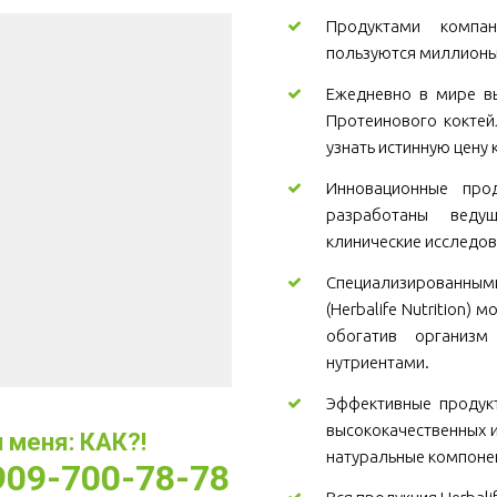
Продуктами компани
пользуются миллионы
Ежедневно в мире вы
Протеинового коктей
узнать истинную цену 
Инновационные проду
разработаны веду
клинические исследов
Специализированны
(Herbalife Nutrition)
обогатив организ
нутриентами.
Эффективные продукт
высококачественных и
меня: КАК?! 
натуральные компоне
-909-700-78-78