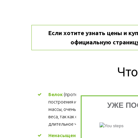
Если хотите узнать цены и куп
официальную страницу
Что
Белок
 (протеин) - ценный материал для 
построения и поддержания мышечной 
УЖЕ ПО
массы, очень важен для процесса снижени
веса, так как обеспечивает более 
длительное чувство сытости.
Ненасыщенные жиры
 - участвуют в 