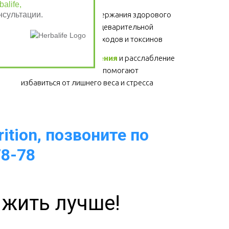
alife,
нсультации.
Клетчатка
 - для поддержания здорового 
функционирования пищеварительной 
системы, выведение отходов и токсинов 
Физические упражнения
 и расслабление 
- для здоровья сердца, помогают 
избавиться от лишнего веса и стресса  
ition, позвоните по
78-78
 жить лучше!