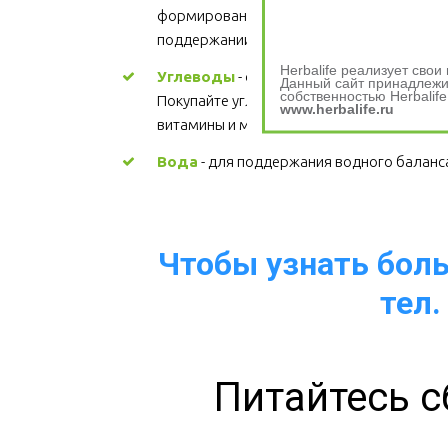
формировании структуры каждой клетки, 
поддержании здорового сердца. Цена
Herbalife реализует сво
Углеводы
 - основной источник энергии. 
Данный сайт принадлежит
собственностью Herbalife
Покупайте углеводы, содержащие 
www.herbalife.ru
витамины и минералы.
Вода
 - для поддержания водного баланс
Чтобы узнать больш
тел.
Питайтесь с