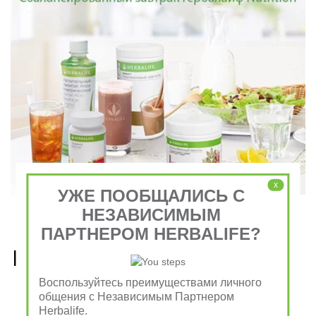
x
УЖЕ ПООБЩАЛИСЬ С
НЕЗАВИСИМЫМ
ПАРТНЕРОМ HERBALIFE?
Рецепты, приготовленные 
из продуктов Гербалайф 
Воспользуйтесь преимуществами личного
общения с Независимым Партнером
Nutrition
Herbalife.