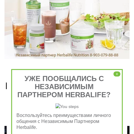
x
УЖЕ ПООБЩАЛИСЬ С
Рецепты, приготовленные 
НЕЗАВИСИМЫМ
ПАРТНЕРОМ HERBALIFE?
из продуктов Гербалайф 
Nutrition
Воспользуйтесь преимуществами личного
общения с Независимым Партнером
Herbalife.