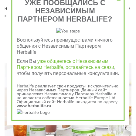
УЖЕ ПООБЩАЛИСЬ С
Ведь завтрак является важным приемом пищи, который ни в 
НЕЗАВИСИМЫМ
коем случае пропускать нельзя!  
ПАРТНЕРОМ HERBALIFE?
Завтрак съешь сам, обед раздели с другом, ужин
Воспользуйтесь преимуществами личного
отдай врагу
общения с Независимым Партнером
Herbalife.
Говорили в древности
Если Вы
уже общаетесь с Независимым
Партнером Herbalife, оставайтесь на связи
,
чтобы получать персональные консультации.
Herbalife реализует свои продукты исключительно
через Независимых Партнеров. Данный сайт
принадлежит Независимому Партнеру Herbalife и
не является собственностью Herbalife Europe Ltd.
Официальный сайт Herbalife находится по адресу
www.herbalife.ru