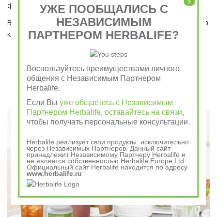
x
Формула 1 и Травяным тонизирующим напитком (чай).
УЖЕ ПООБЩАЛИСЬ С
НЕЗАВИСИМЫМ
Ведь завтрак является важным приемом пищи, который ни в 
ПАРТНЕРОМ HERBALIFE?
коем случае пропускать нельзя!  
Завтрак съешь сам, обед раздели с другом, ужин
Воспользуйтесь преимуществами личного
отдай врагу
общения с Независимым Партнером
Herbalife.
Если Вы
уже общаетесь с Независимым
Говорили в древности
Партнером Herbalife, оставайтесь на связи
,
чтобы получать персональные консультации.
Herbalife реализует свои продукты исключительно
через Независимых Партнеров. Данный сайт
принадлежит Независимому Партнеру Herbalife и
не является собственностью Herbalife Europe Ltd.
Официальный сайт Herbalife находится по адресу
www.herbalife.ru