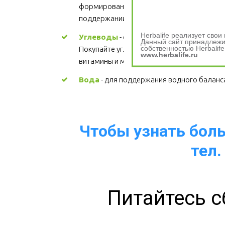
формировании структуры каждой клетки, 
поддержании здорового сердца. Цена
Herbalife реализует сво
Углеводы
 - основной источник энергии. 
Данный сайт принадлежит
собственностью Herbalife
Покупайте углеводы, содержащие 
www.herbalife.ru
витамины и минералы.
Вода
 - для поддержания водного баланс
Чтобы узнать больш
тел.
Питайтесь с