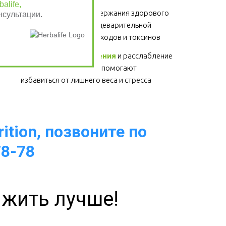
alife,
Клетчатка
 - для поддержания здорового 
нсультации.
функционирования пищеварительной 
системы, выведение отходов и токсинов 
Физические упражнения
 и расслабление 
- для здоровья сердца, помогают 
избавиться от лишнего веса и стресса  
ition, позвоните по
78-78
 жить лучше!