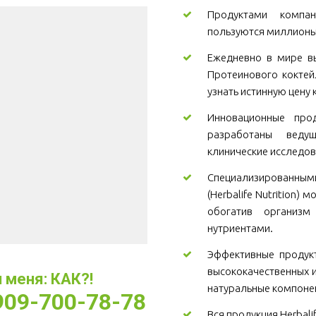
Продуктами компани
пользуются миллионы
Ежедневно в мире вы
Протеинового коктей
узнать истинную цену 
Инновационные проду
разработаны веду
клинические исследов
Специализированны
(Herbalife Nutrition)
обогатив организ
нутриентами.
Эффективные продукт
высококачественных и
меня: КАК?! 
натуральные компоне
-909-700-78-78
Вся продукция Herbali