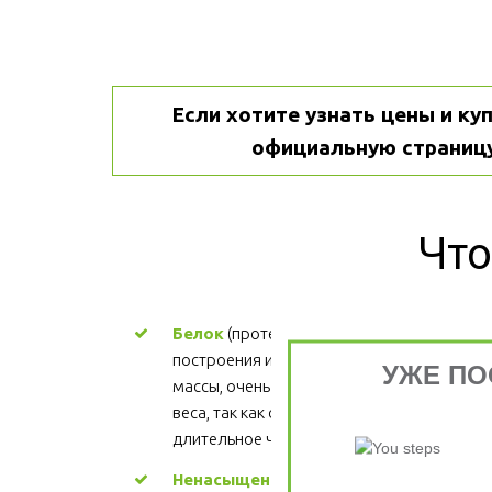
Если хотите узнать цены и куп
официальную страницу
Что
Белок
 (протеин) - ценный материал для 
построения и поддержания мышечной 
УЖЕ ПО
массы, очень важен для процесса снижени
веса, так как обеспечивает более 
длительное чувство сытости.
Ненасыщенные жиры
 - участвуют в 