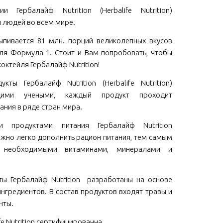
и Гербалайф Nutrition (Herbalife Nutrition)
 людей во всем мире.
пивается 81 млн. порций великолепных вкусов
ля Формула 1. Стоит и Вам попробовать, чтобы
коктейля Гербалайф Nutrition!
кты Гербалайф Nutrition (Herbalife Nutrition)
щими учеными, каждый продукт проходит
ания в ряде стран мира.
ми продуктами питания Гербалайф Nutrition
 можно легко дополнить рацион питания, тем самым
м необходимыми витаминами, минералами и
ы Гербалайф Nutrition разработаны на основе
нгредиентов. В состав продуктов входят травы и
нты.
fe Nutrition сертифицированна .