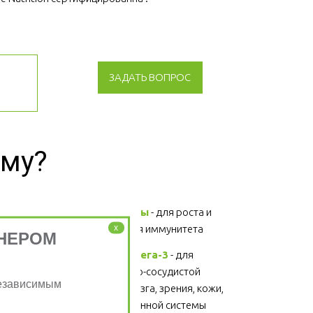
ЗАДАТЬ ВОПРОС
зму?
Витамины и минералы
 - для роста и 
x
развития, поддержания иммунитета 
НЕРОМ
Жирные кислоты Омега-3
 - для 
поддержания сердечно-сосудистой 
Независимым
системы, головного мозга, зрения, кожи, 
суставов, волос и иммунной системы 