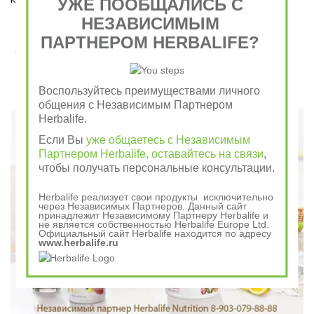
УЖЕ ПООБЩАЛИСЬ С
НЕЗАВИСИМЫМ
ПАРТНЕРОМ HERBALIFE?
Завтрак съешь сам, обед раздели с другом, ужин
отдай врагу
Воспользуйтесь преимуществами личного
Говорили в древности
общения с Независимым Партнером
Herbalife.
Если Вы
уже общаетесь с Независимым
Партнером Herbalife, оставайтесь на связи
,
чтобы получать персональные консультации.
Herbalife реализует свои продукты исключительно
через Независимых Партнеров. Данный сайт
принадлежит Независимому Партнеру Herbalife и
не является собственностью Herbalife Europe Ltd.
Официальный сайт Herbalife находится по адресу
www.herbalife.ru