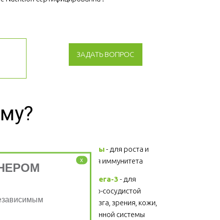
ЗАДАТЬ ВОПРОС
зму?
Витамины и минералы
 - для роста и 
x
развития, поддержания иммунитета 
НЕРОМ
Жирные кислоты Омега-3
 - для 
поддержания сердечно-сосудистой 
Независимым
системы, головного мозга, зрения, кожи, 
суставов, волос и иммунной системы 