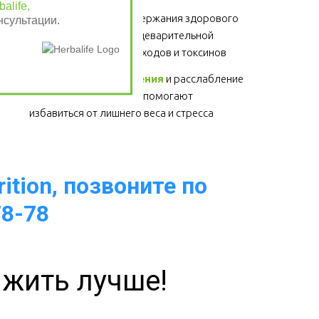
alife,
Клетчатка
 - для поддержания здорового 
нсультации.
функционирования пищеварительной 
системы, выведение отходов и токсинов 
Физические упражнения
 и расслабление 
- для здоровья сердца, помогают 
избавиться от лишнего веса и стресса  
ition, позвоните по
78-78
 жить лучше!