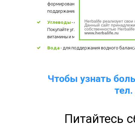
формировании структуры каждой клетки, 
поддержании здорового сердца. Цена
Herbalife реализует сво
Углеводы
 - основной источник энергии. 
Данный сайт принадлежит
собственностью Herbalife
Покупайте углеводы, содержащие 
www.herbalife.ru
витамины и минералы.
Вода
 - для поддержания водного баланс
Чтобы узнать больш
тел.
Питайтесь с