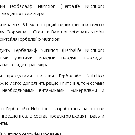
и Гербалайф Nutrition (Herbalife Nutrition)
 людей во всем мире.
пивается 81 млн. порций великолепных вкусов
ля Формула 1. Стоит и Вам попробовать, чтобы
коктейля Гербалайф Nutrition!
кты Гербалайф Nutrition (Herbalife Nutrition)
щими учеными, каждый продукт проходит
ания в ряде стран мира.
ми продуктами питания Гербалайф Nutrition
 можно легко дополнить рацион питания, тем самым
м необходимыми витаминами, минералами и
ы Гербалайф Nutrition разработаны на основе
нгредиентов. В состав продуктов входят травы и
нты.
fe Nutrition сертифицированна .