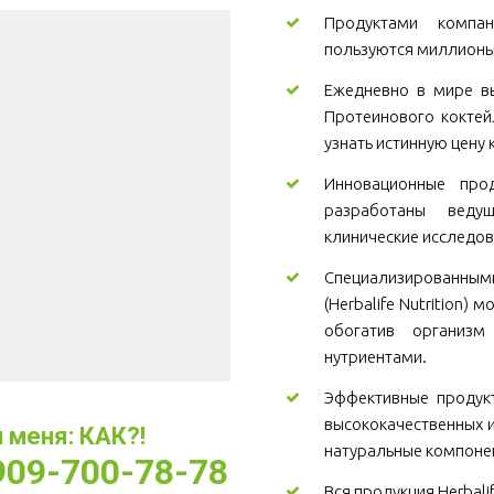
Продуктами компани
пользуются миллионы
Ежедневно в мире вы
Протеинового коктей
узнать истинную цену 
Инновационные проду
разработаны веду
клинические исследов
Специализированны
(Herbalife Nutrition)
обогатив организ
нутриентами.
Эффективные продукт
высококачественных и
меня: КАК?! 
натуральные компоне
-909-700-78-78
Вся продукция Herbali