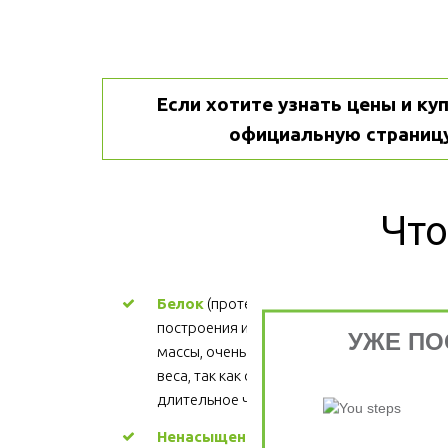
Если хотите узнать цены и куп
официальную страницу
Что
Белок
 (протеин) - ценный материал для 
построения и поддержания мышечной 
УЖЕ ПО
массы, очень важен для процесса снижени
веса, так как обеспечивает более 
длительное чувство сытости.
Ненасыщенные жиры
 - участвуют в 