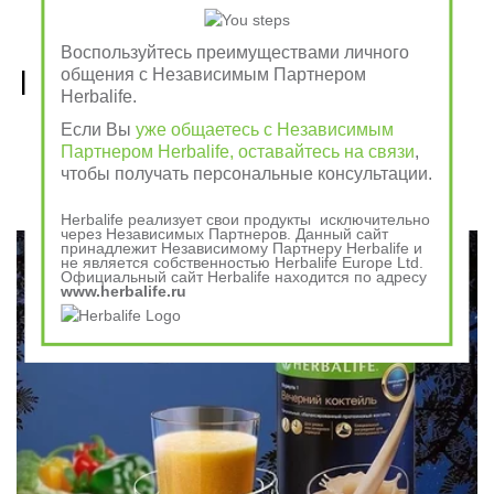
Воспользуйтесь преимуществами личного
Рецепты, приготовленные 
общения с Независимым Партнером
Herbalife.
из продуктов Гербалайф 
Если Вы
уже общаетесь с Независимым
Партнером Herbalife, оставайтесь на связи
,
Nutrition
чтобы получать персональные консультации.
Herbalife реализует свои продукты исключительно
через Независимых Партнеров. Данный сайт
принадлежит Независимому Партнеру Herbalife и
не является собственностью Herbalife Europe Ltd.
Официальный сайт Herbalife находится по адресу
www.herbalife.ru