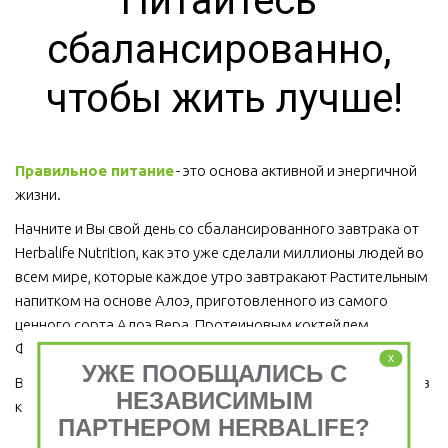
Питайтесь 
сбалансированно, 
чтобы жить лучше!
Правильное питание
 - это основа активной и энергичной 
жизни. 
Начните и Вы свой день со сбалансированного завтрака от 
Herbalife Nutrition, как это уже сделали миллионы людей во 
всем мире, которые каждое утро завтракают Растительным 
напитком на основе Алоэ, приготовленного из самого 
ценного сорта Алоэ Вера, Протеиновым коктейлем 
Формула 1 и Травяным тонизирующим напитком (чай).
x
УЖЕ ПООБЩАЛИСЬ С
Ведь завтрак является важным приемом пищи, который ни в 
НЕЗАВИСИМЫМ
коем случае пропускать нельзя!  
ПАРТНЕРОМ HERBALIFE?