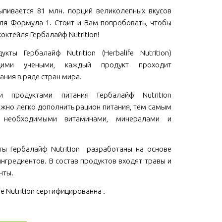
пивается 81 млн. порций великолепных вкусов
ля Формула 1. Стоит и Вам попробовать, чтобы
коктейля Гербалайф Nutrition!
кты Гербалайф Nutrition (Herbalife Nutrition)
щими учеными, каждый продукт проходит
ания в ряде стран мира.
ми продуктами питания Гербалайф Nutrition
 можно легко дополнить рацион питания, тем самым
м необходимыми витаминами, минералами и
ы Гербалайф Nutrition разработаны на основе
нгредиентов. В состав продуктов входят травы и
нты.
fe Nutrition сертифицированна .