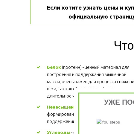
Если хотите узнать цены и куп
официальную страницу
Что
Белок
 (протеин) - ценный материал для 
построения и поддержания мышечной 
массы, очень важен для процесса снижени
веса, так как обеспечивает более 
длительное чувство сытости.
УЖЕ ПО
Ненасыщенные жиры
 - участвуют в 
формировании структуры каждой клетки, 
поддержании здорового сердца. Цена
Углеводы
 - основной источник энергии. 