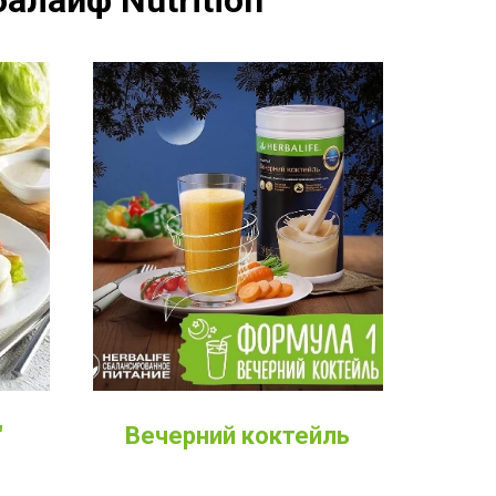
алайф Nutrition
Вечерний коктейль
"