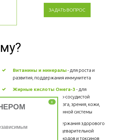
ЗАДАТЬ ВОПРОС
зму?
Витамины и минералы
 - для роста и 
развития, поддержания иммунитета 
Жирные кислоты Омега-3
 - для 
поддержания сердечно-сосудистой 
x
системы, головного мозга, зрения, кожи, 
НЕРОМ
суставов, волос и иммунной системы 
Клетчатка
 - для поддержания здорового 
Независимым
функционирования пищеварительной 
системы, выведение отходов и токсинов 