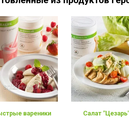
товленные из продуктов Герб
ыстрые вареники
Салат "Цезарь