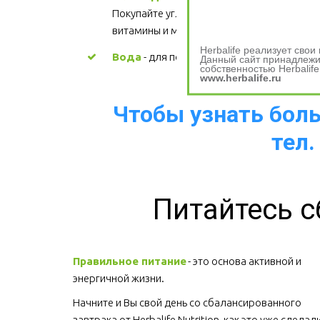
Покупайте углеводы, содержащие 
витамины и минералы.
Herbalife реализует сво
Вода
 - для поддержания водного баланс
Данный сайт принадлежит
собственностью Herbalife
www.herbalife.ru
Чтобы узнать больш
тел.
Питайтесь с
Правильное питание
 - это основа активной и 
энергичной жизни. 
Начните и Вы свой день со сбалансированного 
завтрака от Herbalife Nutrition, как это уже сделали