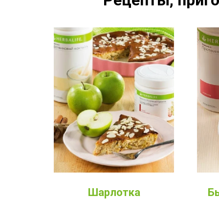
Рецепты, приго
Шарлотка
Б