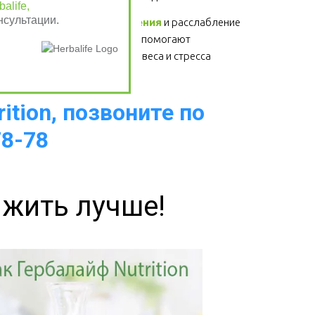
alife,
нсультации.
Физические упражнения
 и расслабление 
- для здоровья сердца, помогают 
избавиться от лишнего веса и стресса  
ition, позвоните по
78-78
 жить лучше!