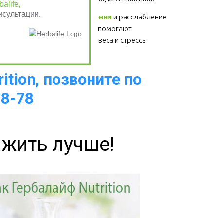
alife,
нсультации.
Физические упражнения
 и расслабление 
- для здоровья сердца, помогают 
избавиться от лишнего веса и стресса  
ition, позвоните по
78-78
 жить лучше!