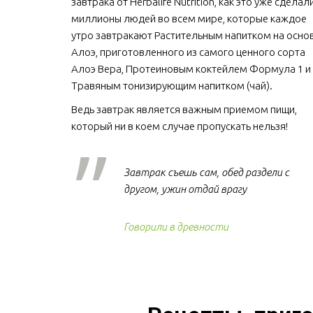
завтрака от Herbalife Nutrition, как это уже сделали
миллионы людей во всем мире, которые каждое 
утро завтракают Растительным напитком на основ
Алоэ, приготовленного из самого ценного сорта 
Алоэ Вера, Протеиновым коктейлем Формула 1 и 
Травяным тонизирующим напитком (чай).
Ведь завтрак является важным приемом пищи, 
который ни в коем случае пропускать нельзя!  
Завтрак съешь сам, обед раздели с
другом, ужин отдай врагу
Говорили в древности