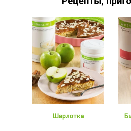
Рецепты, приго
Шарлотка
Б