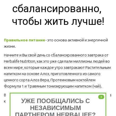
сбалансированно, 
чтобы жить лучше!
Правильное питание
 - это основа активной и энергичной 
жизни. 
Начните и Вы свой день со сбалансированного завтрака от 
Herbalife Nutrition, как это уже сделали миллионы людей во 
всем мире, которые каждое утро завтракают Растительным 
напитком на основе Алоэ, приготовленного из самого 
ценного сорта Алоэ Вера, Протеиновым коктейлем 
Формула 1 и Травяным тонизирующим напитком (чай).
Ведь завтрак является важным приемом пищи, который ни в 
x
УЖЕ ПООБЩАЛИСЬ С
коем случае пропускать нельзя!  
НЕЗАВИСИМЫМ
ПАРТНЕРОМ HERBALIFE?