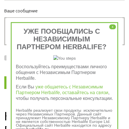
Ваше сообщение
*
x
УЖЕ ПООБЩАЛИСЬ С
НЕЗАВИСИМЫМ
ПАРТНЕРОМ HERBALIFE?
Я согласен на обработку
персональных данных
и с
условиями
пользовательского соглашения
Воспользуйтесь преимуществами личного
общения с Независимым Партнером
Herbalife.
Отправить
Если Вы
уже общаетесь с Независимым
Партнером Herbalife, оставайтесь на связи
,
чтобы получать персональные консультации.
Herbalife реализует свои продукты исключительно
Независимый 
через Независимых Партнеров. Данный сайт
принадлежит Независимому Партнеру Herbalife и
не является собственностью Herbalife Europe Ltd.
Официальный сайт Herbalife находится по адресу
www.herbalife.ru