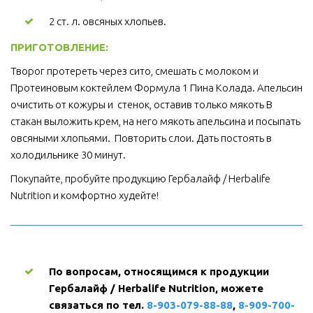
2 ст. л. овсяных хлопьев.
ПРИГОТОВЛЕНИЕ: 
Творог протереть через сито, смешать с молоком и 
Протеиновым коктейлем Формула 1 Пина Колада. Апельсин 
очистить от кожуры и  стенок, оставив только мякоть В 
стакан выложить крем, на него мякоть апельсина и посыпать 
овсяными хлопьями.  Повторить слои. Дать постоять в 
холодильнике 30 минут.
Покупайте, пробуйте продукцию Гербалайф / Herbalife 
Nutrition и комфортно худейте! 
По вопросам, относящимся к продукции 
Гербалайф / Herbalife Nutrition, можете 
связаться по тел. 
8-903-079-88-88
, 
8-909-700-