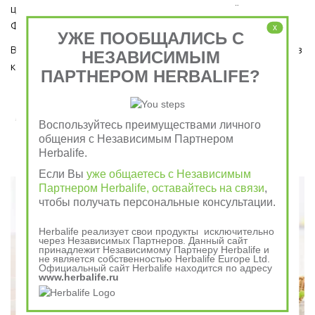
ценного сорта Алоэ Вера, Протеиновым коктейлем 
Формула 1 и Травяным тонизирующим напитком (чай).
x
УЖЕ ПООБЩАЛИСЬ С
Ведь завтрак является важным приемом пищи, который ни в 
НЕЗАВИСИМЫМ
коем случае пропускать нельзя!  
ПАРТНЕРОМ HERBALIFE?
Завтрак съешь сам, обед раздели с другом, ужин
Воспользуйтесь преимуществами личного
отдай врагу
общения с Независимым Партнером
Herbalife.
Говорили в древности
Если Вы
уже общаетесь с Независимым
Партнером Herbalife, оставайтесь на связи
,
чтобы получать персональные консультации.
Herbalife реализует свои продукты исключительно
через Независимых Партнеров. Данный сайт
принадлежит Независимому Партнеру Herbalife и
не является собственностью Herbalife Europe Ltd.
Официальный сайт Herbalife находится по адресу
www.herbalife.ru