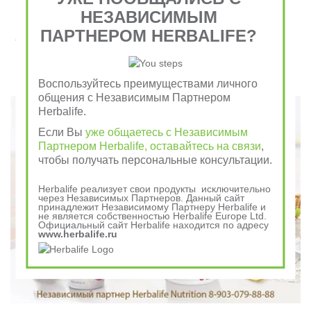
НЕЗАВИСИМЫМ
ПАРТНЕРОМ HERBALIFE?
Завтрак съешь сам, обед раздели с другом, ужин
отдай врагу
Воспользуйтесь преимуществами личного
Говорили в древности
общения с Независимым Партнером
Herbalife.
Если Вы
уже общаетесь с Независимым
Партнером Herbalife, оставайтесь на связи
,
чтобы получать персональные консультации.
Herbalife реализует свои продукты исключительно
через Независимых Партнеров. Данный сайт
принадлежит Независимому Партнеру Herbalife и
не является собственностью Herbalife Europe Ltd.
Официальный сайт Herbalife находится по адресу
www.herbalife.ru