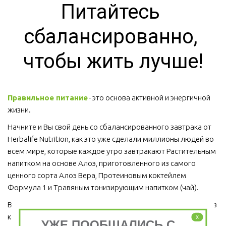
Питайтесь 
сбалансированно, 
чтобы жить лучше!
Правильное питание
 - это основа активной и энергичной 
жизни. 
Начните и Вы свой день со сбалансированного завтрака от 
Herbalife Nutrition, как это уже сделали миллионы людей во 
всем мире, которые каждое утро завтракают Растительным 
напитком на основе Алоэ, приготовленного из самого 
ценного сорта Алоэ Вера, Протеиновым коктейлем 
Формула 1 и Травяным тонизирующим напитком (чай).
Ведь завтрак является важным приемом пищи, который ни в 
коем случае пропускать нельзя!  
x
УЖЕ ПООБЩАЛИСЬ С