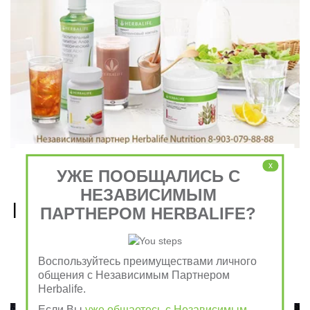
x
УЖЕ ПООБЩАЛИСЬ С
НЕЗАВИСИМЫМ
Рецепты, приготовленные 
ПАРТНЕРОМ HERBALIFE?
из продуктов Гербалайф 
Nutrition
Воспользуйтесь преимуществами личного
общения с Независимым Партнером
Herbalife.
Если Вы
уже общаетесь с Независимым