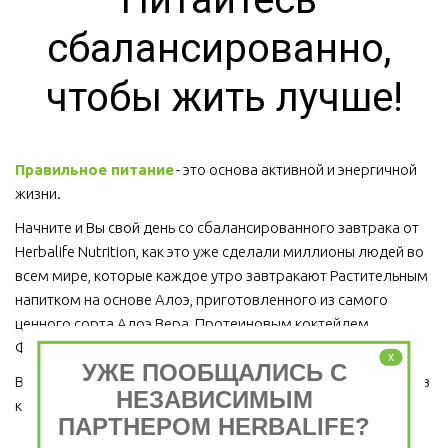
сбалансированно, 
чтобы жить лучше!
Правильное питание
 - это основа активной и энергичной 
жизни. 
Начните и Вы свой день со сбалансированного завтрака от 
Herbalife Nutrition, как это уже сделали миллионы людей во 
всем мире, которые каждое утро завтракают Растительным 
напитком на основе Алоэ, приготовленного из самого 
ценного сорта Алоэ Вера, Протеиновым коктейлем 
Формула 1 и Травяным тонизирующим напитком (чай).
x
УЖЕ ПООБЩАЛИСЬ С
Ведь завтрак является важным приемом пищи, который ни в 
НЕЗАВИСИМЫМ
коем случае пропускать нельзя!  
ПАРТНЕРОМ HERBALIFE?